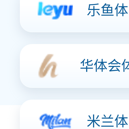
2021年3月10日 · v4.6.1
首页动效优化。
修复偶发闪退问题。
2019 年
2019年11月3日 · v2.3.4
上线赛事回顾模块。
简化登录流程。
2019年6月18日 · v2.2.1
支持欧洲杯赛程展示。