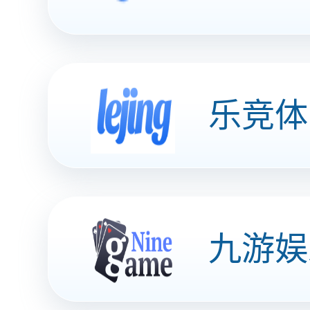
提升老机型兼容性。
未
探索深色界
下载官方 A
全新夜间模式适配暗光环境，浏览乐鱼网页版登
赛事直播、比分跟踪与数据分析，满足乐鱼网页