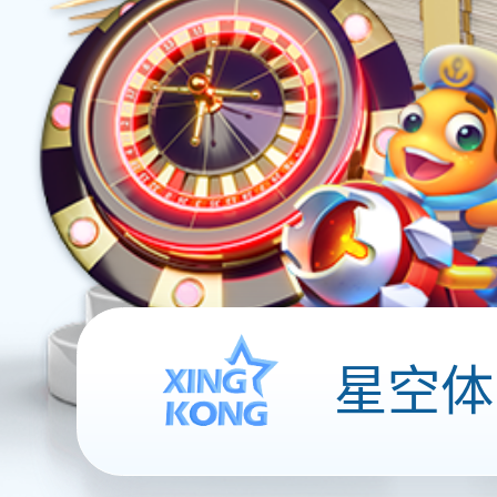
2025 年
2025年6月12日 · v6.1.2
新增“赛事快报”弹窗提醒。
推荐算法优化，提升相关性。
夜间模式下字体显示修复。
2025年3月8日 · v6.0.0
整体架构升级，引入动态赛事引擎。
视觉焕新，体验更清爽。
2023 年