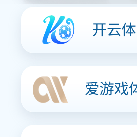
2023年8月29日 · v5.2.7
新增热门话题聚合区。
直播性能进一步增强。
2023年1月15日 · v5.1.0
自动深色模式上线。
个性推荐模型优化。
2021 年
2021年7月28日 · v4.7.2
奥运专属页面上线。
赛事通知机制增强。